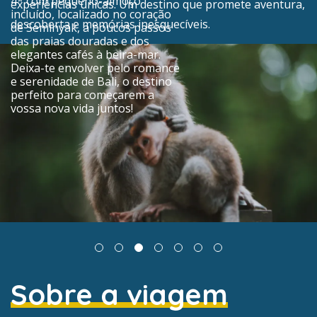
4* com pequeno-almoço
experiências únicas. Um destino que promete aventura,
incluído, localizado no coração
descoberta e memórias inesquecíveis.
de Seminyak, a poucos passos
das praias douradas e dos
elegantes cafés à beira-mar.
Deixa-te envolver pelo romance
e serenidade de Bali, o destino
perfeito para começarem a
vossa nova vida juntos!
Sobre a viagem