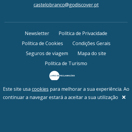
castelobranco@godiscover.pt
Newsletter
Política de Privacidade
Política de Cookies
Condições Gerais
Seguros de viagem
Mapa do site
Política de Turismo
Este site usa
cookies
para melhorar a sua experiência. Ao
© 2026 Go Discover / Forumlogy - Viagens e Turismo,
×
continuar a navegar estará a aceitar a sua utilização
Lda. — RNAVT 2683 / NIF 508 323 576
WebDesign by
Global Pixel
Conheça a outra marca do grupo