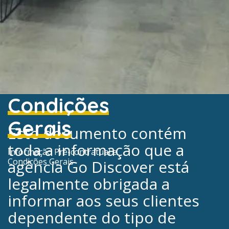
Condições
Gerais
Este documento contém
toda a informação que a
Informação Pré-contratual e
Condições Gerais
agência Go Discover está
legalmente obrigada a
informar aos seus clientes
dependente do tipo de