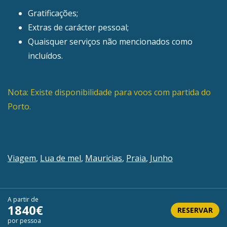
Gratificações;
Extras de carácter pessoal;
Quaisquer serviços não mencionados como
incluídos.
Nota: Existe disponibilidade para voos com partida do
Porto.
Viagem
,
Lua de mel
,
Mauricias
,
Praia
,
Junho
A partir de
1840€
RESERVAR
por pessoa