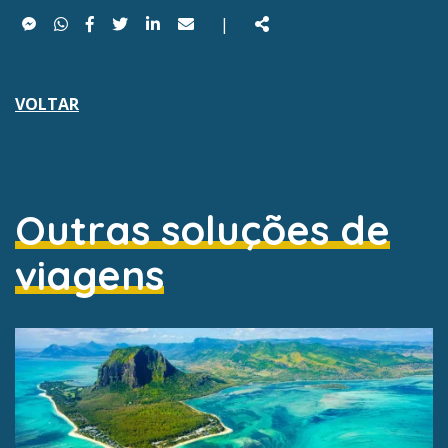
Messenger
WhatsApp
Facebook
Twitter
LinkedIn
e-
Partilhar
|
mail
VOLTAR
Outras soluções de
viagens