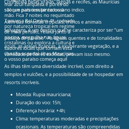
Conhecida pelas praias, lagoas e recifes, as Maurícias
mar azul-turquesa e pores do
sol que parecem pintados à
são um país insular no oceano indico.
mão. Fica 7 noites no requintado
Tamassa Bel Ombre 4*, rodeado
Além das florestas tropicais, trilhos e animais
por natureza tropical em regime
selvagens, é um destino que se caracteriza por ser “um
de meia pensão, relaxa junto à
piscina, mergulha nas águas
pedaço de paraíso”. As águas quentes e de tonalidades
cristalinas ou explora a cultura e
azuis, as areias brancas, a exuberante vegetação, e a
sabores locais que tornam esta
ilha tão especial. Ilhas Maurícias:
variedade de flores exóticas, provam isso mesmo.
o vosso paraíso começa aqui!
As ilhas têm uma diversidade incrível, com direito a
templos e vulcões, e a possibilidade de se hospedar em
resorts incríveis.
Moeda: Rupia mauriciana;
Duração do voo: 15h;
Diferença horária: +4h;
Clima: temperaturas moderadas e precipitações
ocasionais. As temperaturas são compreendidas