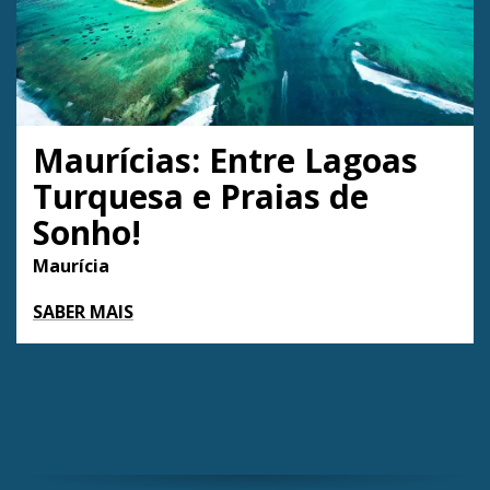
A partir de
Maurícias: Entre Lagoas
1247€
por pessoa
Turquesa e Praias de
Sonho!
Maurícia
SABER MAIS